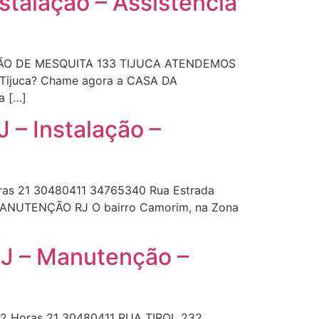
talação – Assistência
RÃO DE MESQUITA 133 TIJUCA ATENDEMOS
Tijuca? Chame agora a CASA DA
a […]
– Instalação –
ras 21 30480411 34765340 Rua Estrada
 MANUTENÇÃO RJ O bairro Camorim, na Zona
RJ – Manutenção –
12 Horas 21 30480411 RUA TIROL 232