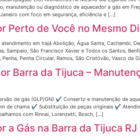
, manutenção ou diagnóstico de aquecedor a gás em Fre
neiro com foco em segurança, eficiência e […]
r Perto de Você no Mesmo Di
 atendimento em Irajá Abolição, Água Santa, Cachambi, De
ha, Sampaio, São Francisco Xavier e Todos os Santos, Benfi
, Penha, Penha Circular, Ramos, São Cristóvão, Vasco da 
or Barra da Tijuca – Manutenç
versão de gás (GLP/GN) ✔️ Conserto e manutenção de aqu
 de chama ✔️ Substituição de peças originais ✔️ Atendim
balhamos com Rinnai, Lorenzetti, Bosch, […]
 a Gás na Barra da Tijuca RJ