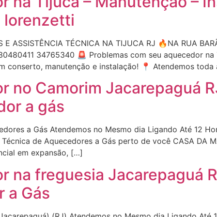
 na Tijuca – Manutenção – Ins
lorenzetti
 E ASSISTÊNCIA TÉCNICA NA TIJUCA RJ 🔥NA RUA BA
480411 34765340 🚨 Problemas com seu aquecedor na 
conserto, manutenção e instalação! 📍 Atendemos toda 
 no Camorim Jacarepaguá RJ 
or a gás
edores a Gás Atendemos no Mesmo dia Ligando Até 12 Ho
ia Técnica de Aquecedores a Gás perto de você CASA DA
ncial em expansão, […]
r na freguesia Jacarepaguá 
r a Gás
(Jacarepaguá) (RJ) Atendemos no Mesmo dia Ligando Até 