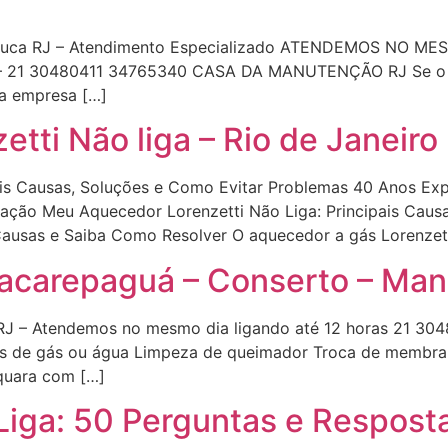
 Tijuca RJ – Atendimento Especializado ATENDEMOS NO 
21 30480411 34765340 CASA DA MANUTENÇÃO RJ Se o seu
a empresa […]
ti Não liga – Rio de Janeiro
pais Causas, Soluções e Como Evitar Problemas 40 Anos
lação Meu Aquecedor Lorenzetti Não Liga: Principais Cau
Causas e Saiba Como Resolver O aquecedor a gás Lorenzett
acarepaguá – Conserto – Manu
RJ – Atendemos no mesmo dia ligando até 12 horas 21 304
s de gás ou água Limpeza de queimador Troca de membra
quara com […]
iga: 50 Perguntas e Respost