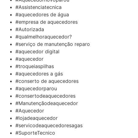
#Assistenciatecnica
#aquecedores de água
#empresa de aquecedores
#Autorizada
#qualmelhoraquecedor?
#serviço de manutenção reparo
#aquecedor digital
#aquecedor
#troqueiaspilhas
#aquecedores a gás
#conserto de aquecedores
#aquecedorparou
#consertodeaquecedores
#Manutençãodeaquecedor
#Aquecedor
#lojadeaquecedor
#servicodeaquecedoresagas
#SuporteTecnico