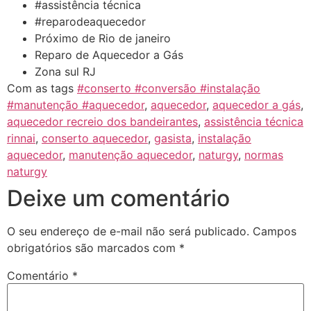
#assistência técnica
#reparodeaquecedor
Próximo de Rio de janeiro
Reparo de Aquecedor a Gás
Zona sul RJ
Com as tags
#conserto #conversão #instalação
#manutenção #aquecedor
,
aquecedor
,
aquecedor a gás
,
aquecedor recreio dos bandeirantes
,
assistência técnica
rinnai
,
conserto aquecedor
,
gasista
,
instalação
aquecedor
,
manutenção aquecedor
,
naturgy
,
normas
naturgy
Deixe um comentário
O seu endereço de e-mail não será publicado.
Campos
obrigatórios são marcados com
*
Comentário
*