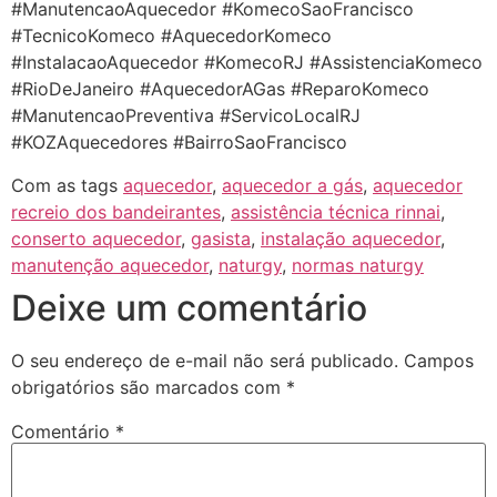
#ManutencaoAquecedor #KomecoSaoFrancisco
#TecnicoKomeco #AquecedorKomeco
#InstalacaoAquecedor #KomecoRJ #AssistenciaKomeco
#RioDeJaneiro #AquecedorAGas #ReparoKomeco
#ManutencaoPreventiva #ServicoLocalRJ
#KOZAquecedores #BairroSaoFrancisco
Com as tags
aquecedor
,
aquecedor a gás
,
aquecedor
recreio dos bandeirantes
,
assistência técnica rinnai
,
conserto aquecedor
,
gasista
,
instalação aquecedor
,
manutenção aquecedor
,
naturgy
,
normas naturgy
Deixe um comentário
O seu endereço de e-mail não será publicado.
Campos
obrigatórios são marcados com
*
Comentário
*