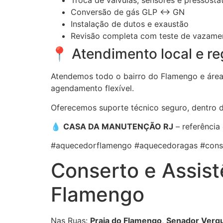
Troca de válvulas, sensores e pressosta
Conversão de gás GLP ↔ GN
Instalação de dutos e exaustão
Revisão completa com teste de vazame
📍 Atendimento local e re
Atendemos todo o bairro do Flamengo e áreas
agendamento flexível.
Oferecemos suporte técnico seguro, dentro 
💧
CASA DA MANUTENÇÃO RJ
– referência
#aquecedorflamengo #aquecedoragas #conser
Conserto e Assist
Flamengo
Nas Ruas:
Praia do Flamengo
,
Senador Vergu