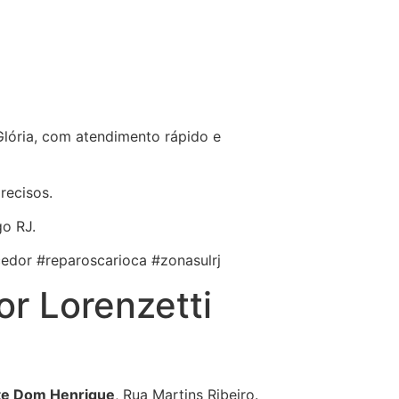
Glória, com atendimento rápido e
recisos.
go RJ.
dor #reparoscarioca #zonasulrj
r Lorenzetti
nte Dom Henrique
, Rua Martins Ribeiro.