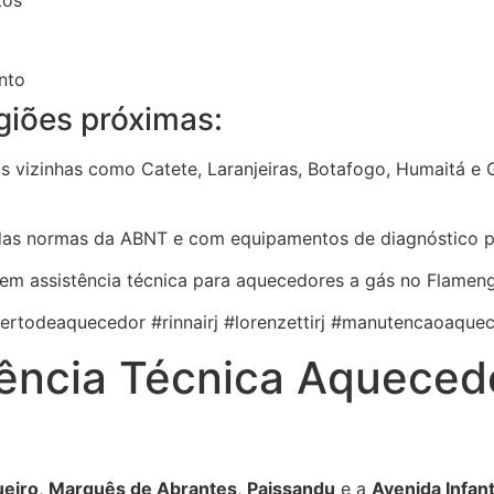
tos
nto
giões próximas:
 vizinhas como Catete, Laranjeiras, Botafogo, Humaitá e 
das normas da ABNT e com equipamentos de diagnóstico p
 em assistência técnica para aquecedores a gás no Flamen
todeaquecedor #rinnairj #lorenzettirj #manutencaoaquece
ência Técnica Aquecedo
eiro
,
Marquês de Abrantes
,
Paissandu
e a
Avenida Infa