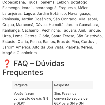
Copacabana, Tijuca, Ipanema, Leblon, Botafogo,
Flamengo, Icaraí, Jacarepaguá, Freguesia, Méier,
Laranjeiras,
Lagoa
, Jardim Botânico, Nova Iguaçu,
Península, Jardim Oceânico, São Conrado, Vila Isabel,
Grajaú, Maracanã, Gávea, Humaitá, Jardim Guanabara,
Itanhangá, Cachambi, Pechincha, Taquara, Anil, Tanque,
Urca, Leme, Catete, Glória, Santa Teresa, São Cristóvão,
Estácio, Olaria, Penha, Ramos, Brás de Pina, Cordovil,
Jardim América, Alto da Boa Vista, Piabetá, Xerém,
Magé e Guapimirim.
❓ FAQ – Dúvidas
Frequentes
Pergunta
Resposta
Vocês fazem
Sim. Fazemos
conversão de gás GN
conversão segura de
e GLP?
GLP para GN e GN