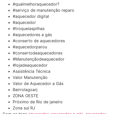
#qualmelhoraquecedor?
#serviço de manutenção reparo
#aquecedor digital
#aquecedor
#troqueiaspilhas
#aquecedores a gás
#conserto de aquecedores
#aquecedorparou
#consertodeaquecedores
#Manutençãodeaquecedor
#lojadeaquecedor
Assistência Técnica
Valor Manutenção
Valor de Aquecedor a Gás
Bairrolagoarj
ZONA OESTE
Próximo de Rio de janeiro
Zona sul RJ
Com as tags
aquecedor
,
aquecedor a gás
,
aquecedor