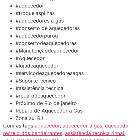
#aquecedor
#troqueiaspilhas
#aquecedores a gás
#conserto de aquecedores
#aquecedorparou
#consertodeaquecedores
#Manutençãodeaquecedor
#Aquecedor
#lojadeaquecedor
#servicodeaquecedoresagas
#SuporteTecnico
#assistência técnica
#reparodeaquecedor
Próximo de Rio de janeiro
Reparo de Aquecedor a Gás
Zona sul RJ
Com as tags
aquecedor
,
aquecedor a gás
,
aquecedor
recreio dos bandeirantes
,
assistência técnica rinnai
,