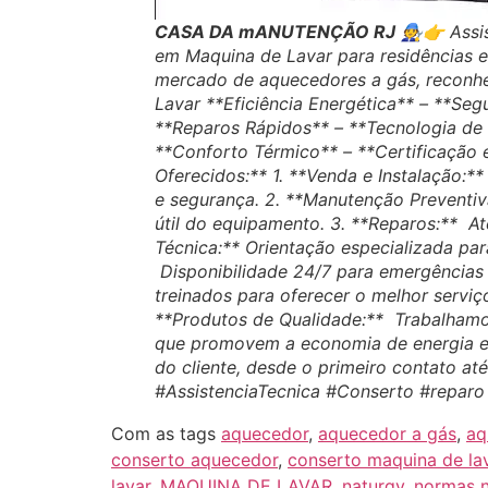
CASA DA mANUTENÇÃO RJ
🧑‍🔧👉 As
em Maquina de Lavar para residências e 
mercado de aquecedores a gás, reconhe
Lavar **Eficiência Energética** – **Seg
**Reparos Rápidos** – **Tecnologia de 
**Conforto Térmico** – **Certificação 
Oferecidos:** 1. **Venda e Instalação:
e segurança. 2. **Manutenção Preventiv
útil do equipamento. 3. **Reparos:** At
Técnica:** Orientação especializada pa
Disponibilidade 24/7 para emergências 
treinados para oferecer o melhor serviç
**Produtos de Qualidade:** Trabalhamo
que promovem a economia de energia e 
do cliente, desde o primeiro contato a
#AssistenciaTecnica #Conserto #repa
Com as tags
aquecedor
,
aquecedor a gás
,
aq
conserto aquecedor
,
conserto maquina de la
lavar
,
MAQUINA DE LAVAR
,
naturgy
,
normas n