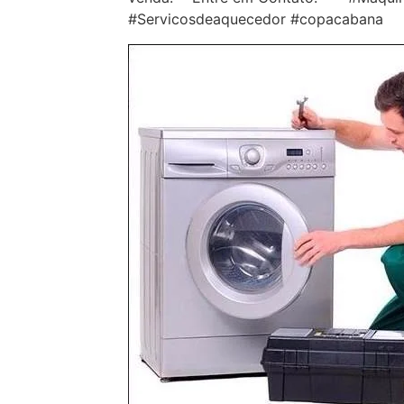
#Servicosdeaquecedor #copacabana