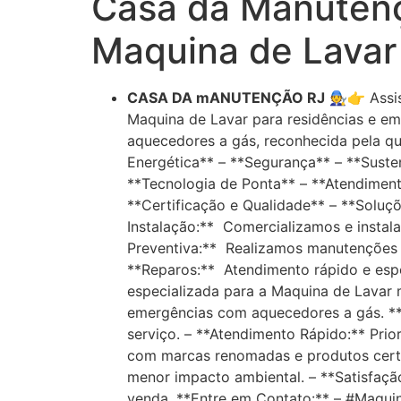
Casa da Manutenç
Maquina de Lava
CASA DA mANUTENÇÃO RJ
🧑‍🔧👉 As
Maquina de Lavar para residências e emp
aquecedores a gás, reconhecida pela qu
Energética** – **Segurança** – **Susten
**Tecnologia de Ponta** – **Atendiment
**Certificação e Qualidade** – **Soluç
Instalação:** Comercializamos e instal
Preventiva:** Realizamos manutenções p
**Reparos:** Atendimento rápido e espec
especializada para a Maquina de Lavar 
emergências com aquecedores a gás. **D
serviço. – **Atendimento Rápido:** Prio
com marcas renomadas e produtos certi
menor impacto ambiental. – **Satisfaçã
venda. **Entre em Contato:** – #Maqui