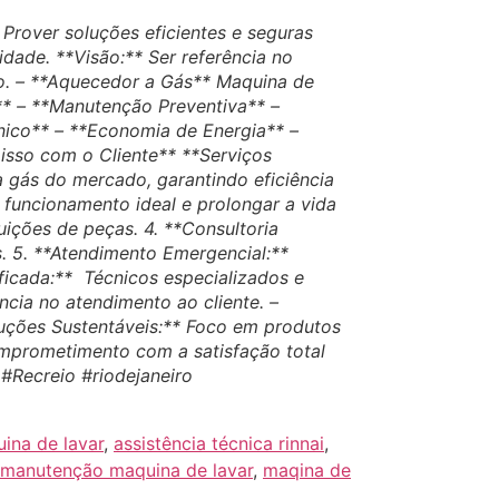
 Prover soluções eficientes e seguras
dade. **Visão:** Ser referência no
o. – **Aquecedor a Gás** Maquina de
l** – **Manutenção Preventiva** –
nico** – **Economia de Energia** –
isso com o Cliente** **Serviços
 gás do mercado, garantindo eficiência
funcionamento ideal e prolongar a vida
uições de peças. 4. **Consultoria
. 5. **Atendimento Emergencial:**
ficada:** Técnicos especializados e
ncia no atendimento ao cliente. –
uções Sustentáveis:** Foco em produtos
mprometimento com a satisfação total
 #Recreio #riodejaneiro
uina de lavar
,
assistência técnica rinnai
,
manutenção maquina de lavar
,
maqina de