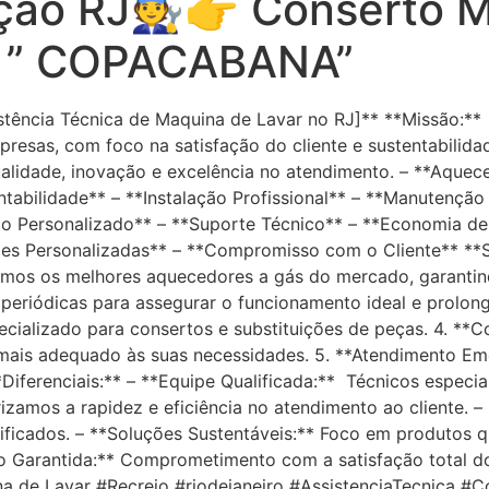
ão RJ🧑‍🔧👉 Conserto 
r ” COPACABANA”
sistência Técnica de Maquina de Lavar no RJ]** **Missão:**
resas, com foco na satisfação do cliente e sustentabilida
alidade, inovação e excelência no atendimento. – **Aquec
tabilidade** – **Instalação Profissional** – **Manutenção
o Personalizado** – **Suporte Técnico** – **Economia de
ões Personalizadas** – **Compromisso com o Cliente** **S
amos os melhores aquecedores a gás do mercado, garantin
eriódicas para assegurar o funcionamento ideal e prolonga
ializado para consertos e substituições de peças. 4. **Co
mais adequado às suas necessidades. 5. **Atendimento Eme
iferenciais:** – **Equipe Qualificada:** Técnicos especia
rizamos a rapidez e eficiência no atendimento ao cliente.
ficados. – **Soluções Sustentáveis:** Foco em produtos
o Garantida:** Comprometimento com a satisfação total do 
na de Lavar #Recreio #riodejaneiro #AssistenciaTecnica 