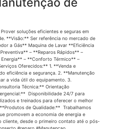
Manutenção de
 Prover soluções eficientes e seguras em
de. **Visão:** Ser referência no mercado de
edor a Gás** Maquina de Lavar **Eficiência
 Preventiva** – **Reparos Rápidos** –
 Energia** – **Conforto Térmico** –
erviços Oferecidos:** 1. **Venda e
do eficiência e segurança. 2. **Manutenção
r a vida útil do equipamento. 3.
nsultoria Técnica:** Orientação
rgencial:** Disponibilidade 24/7 para
lizados e treinados para oferecer o melhor
 – **Produtos de Qualidade:** Trabalhamos
 que promovem a economia de energia e
cliente, desde o primeiro contato até o pós-
#Conserto #reparo #Manutencao