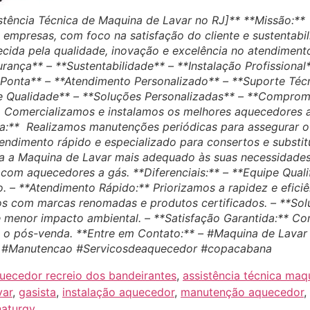
sistência Técnica de Maquina de Lavar no RJ]** **Missão:**
empresas, com foco na satisfação do cliente e sustentabili
cida pela qualidade, inovação e excelência no atendiment
urança** – **Sustentabilidade** – **Instalação Profissiona
Ponta** – **Atendimento Personalizado** – **Suporte Téc
e Qualidade** – **Soluções Personalizadas** – **Comprom
** Comercializamos e instalamos os melhores aquecedores a
a:** Realizamos manutenções periódicas para assegurar o 
endimento rápido e especializado para consertos e substit
ra a Maquina de Lavar mais adequado às suas necessidades
com aquecedores a gás. **Diferenciais:** – **Equipe Quali
o. – **Atendimento Rápido:** Priorizamos a rapidez e eficiê
s com marcas renomadas e produtos certificados. – **Sol
menor impacto ambiental. – **Satisfação Garantida:** Co
té o pós-venda. **Entre em Contato:** – #Maquina de Lavar
ro #Manutencao #Servicosdeaquecedor #copacabana
uecedor recreio dos bandeirantes
,
assistência técnica maq
var
,
gasista
,
instalação aquecedor
,
manutenção aquecedor
,
aturgy