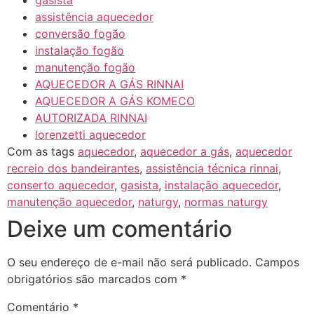
gasista
assistência aquecedor
conversão fogão
instalação fogão
manutenção fogão
AQUECEDOR A GÁS RINNAI
AQUECEDOR A GÁS KOMECO
AUTORIZADA RINNAI
lorenzetti aquecedor
Com as tags
aquecedor
,
aquecedor a gás
,
aquecedor
recreio dos bandeirantes
,
assistência técnica rinnai
,
conserto aquecedor
,
gasista
,
instalação aquecedor
,
manutenção aquecedor
,
naturgy
,
normas naturgy
Deixe um comentário
O seu endereço de e-mail não será publicado.
Campos
obrigatórios são marcados com
*
Comentário
*