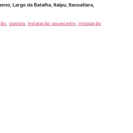
eno, Largo da Batalha, Itaipu, Itacoatiara,
gão
,
gasista
,
instalação aquecedor
,
instalação