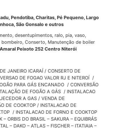
 Badu, Pendotiba, Charitas, Pé Pequeno, Largo
enhoca, São Gonsalo e outros
nto, desentupimentos, ralo, pia, vaso,
de bombeiro, Conserto, Manutenção de boiler
aral Peixoto 252 Centro Niterói
DE JANEIRO ICARAÍ / CONSERTO DE
VERSAO DE FOGAO VALOR RJ E NITEROÍ /
FOGÃO PARA GÁS ENCANADO / CONVERSÃO
STALAÇÃO DE FOGÃO A GÁS / INSTALACAO
UECEDOR A GAS / VENDA DE
ÃO DE COOKTOP / INSTALACAO DE
OKTOP / INSTALACAO DE FORNO E COOKTOP
K – ORBIS DO BRASIL – SAKURA – EQUIBRÁS
 – DAKO – ATLAS – FISCHER – ITATIAIA –