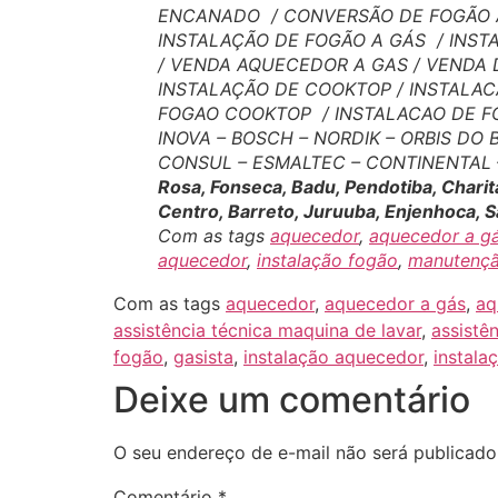
ENCANADO / CONVERSÃO DE FOGÃO A
INSTALAÇÃO DE FOGÃO A GÁS / INS
/ VENDA AQUECEDOR A GAS / VENDA 
INSTALAÇÃO DE COOKTOP / INSTALAC
FOGAO COOKTOP / INSTALACAO DE FO
INOVA – BOSCH – NORDIK – ORBIS DO
CONSUL – ESMALTEC – CONTINENTAL – D
Rosa, Fonseca, Badu, Pendotiba, Charit
Centro, Barreto, Juruuba, Enjenhoca, 
Com as tags
aquecedor
,
aquecedor a g
aquecedor
,
instalação fogão
,
manutençã
Com as tags
aquecedor
,
aquecedor a gás
,
aq
assistência técnica maquina de lavar
,
assistên
fogão
,
gasista
,
instalação aquecedor
,
instala
Deixe um comentário
O seu endereço de e-mail não será publicado
Comentário
*