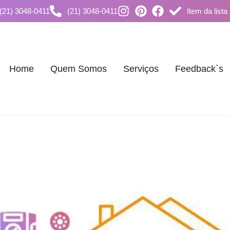
(21) 3048-0411
(21) 3048-0411
Item da lista
Home
Quem Somos
Serviços
Feedback`s