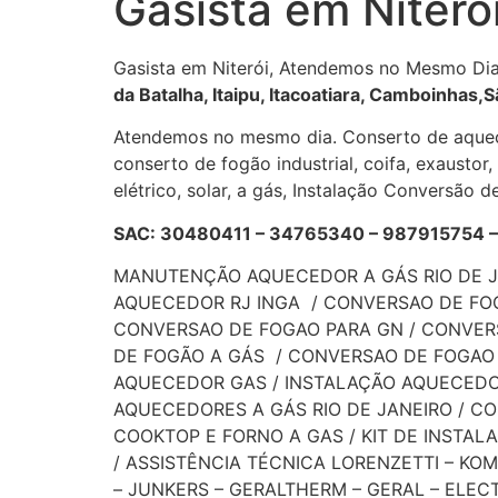
Gasista em Niteró
Gasista em Niterói, Atendemos no Mesmo Dia
da Batalha, Itaipu, Itacoatiara, Camboinhas
Atendemos no mesmo dia. Conserto de aqueced
conserto de fogão industrial, coifa, exaust
elétrico, solar, a gás, Instalação Conversão 
SAC: 30480411 – 34765340 – 98791575
MANUTENÇÃO AQUECEDOR A GÁS RIO DE JA
AQUECEDOR RJ INGA / CONVERSAO DE FOGA
CONVERSAO DE FOGAO PARA GN / CONVE
DE FOGÃO A GÁS / CONVERSAO DE FOGAO 
AQUECEDOR GAS / INSTALAÇÃO AQUECEDO
AQUECEDORES A GÁS RIO DE JANEIRO / C
COOKTOP E FORNO A GAS / KIT DE INSTA
/ ASSISTÊNCIA TÉCNICA LORENZETTI – KOME
– JUNKERS – GERALTHERM – GERAL – ELECT