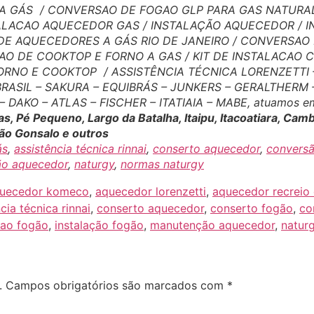
 GÁS / CONVERSAO DE FOGAO GLP PARA GAS NATURAL
TALACAO AQUECEDOR GAS / INSTALAÇÃO AQUECEDOR / 
DE AQUECEDORES A GÁS RIO DE JANEIRO / CONVERSAO
AO DE COOKTOP E FORNO A GAS / KIT DE INSTALACAO 
RNO E COOKTOP / ASSISTÊNCIA TÉCNICA LORENZETTI – 
 BRASIL – SAKURA – EQUIBRÁS – JUNKERS – GERALTHERM
AKO – ATLAS – FISCHER – ITATIAIA – MABE, atuamos em
as, Pé Pequeno, Largo da Batalha, Itaipu, Itacoatiara, C
São Gonsalo e outros
ás
,
assistência técnica rinnai
,
conserto aquecedor
,
convers
o aquecedor
,
naturgy
,
normas naturgy
uecedor komeco
,
aquecedor lorenzetti
,
aquecedor recreio
cia técnica rinnai
,
conserto aquecedor
,
conserto fogão
,
co
çao fogão
,
instalação fogão
,
manutenção aquecedor
,
natur
.
Campos obrigatórios são marcados com
*