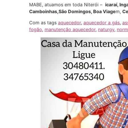
MABE, atuamos em toda Niterói –
icaraí, In
Camboinhas,São Domingos, Boa Viage
m,
Ce
Com as tags
aquecedor
,
aquecedor a gás
,
as
fogão
,
manutenção aquecedor
,
naturgy
,
norm