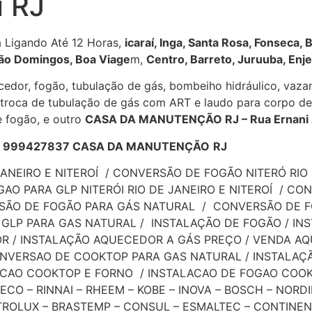
i RJ
 Ligando Até 12 Horas,
icaraí, Inga, Santa Rosa, Fonseca,
,São Domingos, Boa Viage
m,
Centro, Barreto, Juruuba, Enj
or, fogão, tubulação de gás, bombeiho hidráulico, vazame
or, troca de tubulação de gás com ART e laudo para corpo 
de fogão, e outro
CASA DA MANUTENÇÃO RJ – Rua Ernani Am
4 – 999427837 CASA DA MANUTENÇÃO
RJ
NEIRO E NITEROÍ / CONVERSÃO DE FOGÃO NITERÓ RIO 
O PARA GLP NITERÓI RIO DE JANEIRO E NITEROÍ / CON
RSÃO DE FOGÃO PARA GÁS NATURAL / CONVERSÃO DE 
GLP PARA GAS NATURAL / INSTALAÇÃO DE FOGÃO / IN
R / INSTALAÇÃO AQUECEDOR A GÁS PREÇO / VENDA AQ
ONVERSAO DE COOKTOP PARA GAS NATURAL / INSTALAÇ
LACAO COOKTOP E FORNO / INSTALACAO DE FOGAO CO
CO – RINNAI – RHEEM – KOBE – INOVA – BOSCH – NORDI
ROLUX – BRASTEMP – CONSUL – ESMALTEC – CONTINENTAL