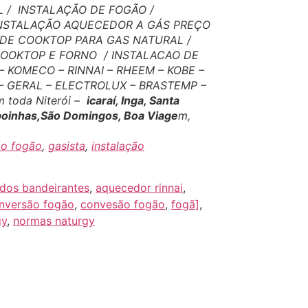
 / INSTALAÇÃO DE FOGÃO /
INSTALAÇÃO AQUECEDOR A GÁS PREÇO
 DE COOKTOP PARA GAS NATURAL /
COOKTOP E FORNO / INSTALACAO DE
KOMECO – RINNAI – RHEEM – KOBE –
 – GERAL – ELECTROLUX – BRASTEMP –
 toda Niterói –
icaraí, Inga, Santa
amboinhas,São Domingos, Boa Viage
m,
ão fogão
,
gasista
,
instalação
 dos bandeirantes
,
aquecedor rinnai
,
nversão fogão
,
convesão fogão
,
fogã]
,
gy
,
normas naturgy