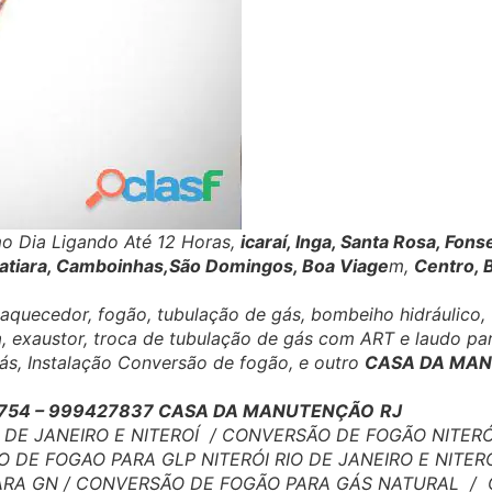
o Dia Ligando Até 12 Horas,
icaraí, Inga, Santa Rosa, Fons
coatiara, Camboinhas,São Domingos, Boa Viage
m,
Centro, 
uecedor, fogão, tubulação de gás, bombeiho hidráulico, v
fa, exaustor, troca de tubulação de gás com ART e laudo p
 gás, Instalação Conversão de fogão, e outro
CASA DA MANU
15754 – 999427837 CASA DA MANUTENÇÃO
RJ
E JANEIRO E NITEROÍ / CONVERSÃO DE FOGÃO NITERÓ 
 DE FOGAO PARA GLP NITERÓI RIO DE JANEIRO E NITE
PARA GN / CONVERSÃO DE FOGÃO PARA GÁS NATURAL /