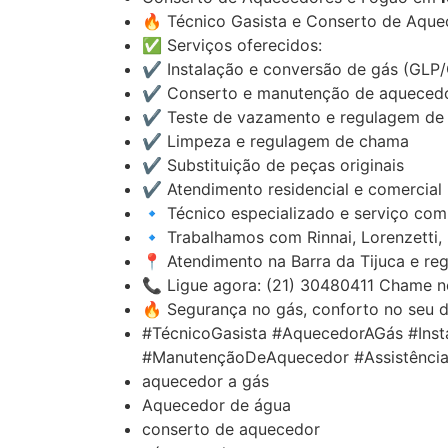
🔥 Técnico Gasista e Conserto de Aqu
✅ Serviços oferecidos:
✔️ Instalação e conversão de gás (GLP
✔️ Conserto e manutenção de aquecedo
✔️ Teste de vazamento e regulagem de
✔️ Limpeza e regulagem de chama
✔️ Substituição de peças originais
✔️ Atendimento residencial e comercial
🔹 Técnico especializado e serviço com 
🔹 Trabalhamos com Rinnai, Lorenzetti,
📍 Atendimento na Barra da Tijuca e re
📞 Ligue agora: (21) 30480411 Chame 
🔥 Segurança no gás, conforto no seu di
#TécnicoGasista #AquecedorAGás #In
#ManutençãoDeAquecedor #AssistênciaT
aquecedor a gás
Aquecedor de água
conserto de aquecedor