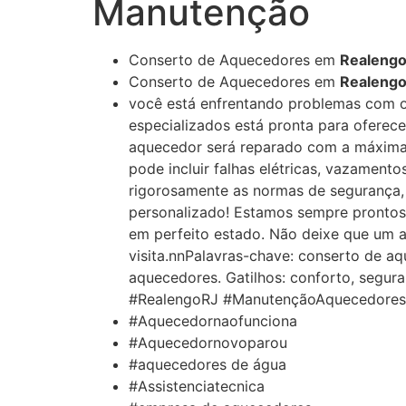
Manutenção
Conserto de Aquecedores em
Realengo
Conserto de Aquecedores em
Realengo,
você está enfrentando problemas com 
especializados está pronta para oferec
aquecedor será reparado com a máxima e
pode incluir falhas elétricas, vazament
rigorosamente as normas de segurança,
personalizado! Estamos sempre prontos 
em perfeito estado. Não deixe que um
visita.nnPalavras-chave: conserto de a
aquecedores. Gatilhos: conforto, segura
#RealengoRJ #ManutençãoAquecedores 
#Aquecedornaofunciona
#Aquecedornovoparou
#aquecedores de água
#Assistenciatecnica