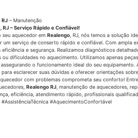
 RJ
– Manutenção
 RJ – Serviço Rápido e Confiável!
o seu aquecedor em
Realengo
, RJ, nós temos a solução id
er um serviço de conserto rápido e confiável. Com ampla ex
ficiência e segurança. Realizamos diagnósticos detalhado
os ou dificuldades no aquecimento. Utilizamos apenas peça
 assegurando o funcionamento ideal do seu equipamento. 
para esclarecer suas dúvidas e oferecer orientações sob
 aquecedor com problemas comprometa seu conforto! Entr
quecedores,
Realengo RJ
, manutenção de aquecedores, repa
nça, eficiência, atendimento rápido, profissionais qualif
#AssistênciaTécnica #AquecimentoConfortável