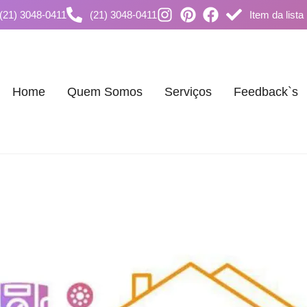
(21) 3048-0411
(21) 3048-0411
Item da lista
Home
Quem Somos
Serviços
Feedback`s