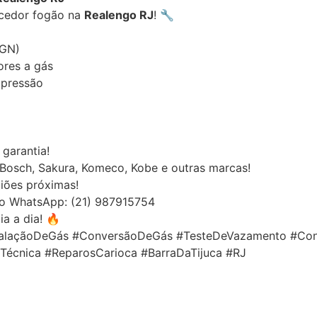
ecedor fogão na
Realengo RJ
! 🔧
/GN)
res a gás
 pressão
garantia!
 Bosch, Sakura, Komeco, Kobe e outras marcas!
giões próximas!
no WhatsApp: (21) 987915754
a a dia! 🔥
stalaçãoDeGás #ConversãoDeGás #TesteDeVazamento #Co
écnica #ReparosCarioca #BarraDaTijuca #RJ