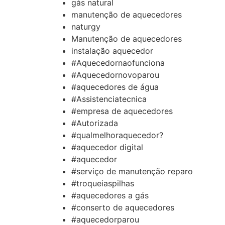
gás natural
manutenção de aquecedores
naturgy
Manutenção de aquecedores
instalação aquecedor
#Aquecedornaofunciona
#Aquecedornovoparou
#aquecedores de água
#Assistenciatecnica
#empresa de aquecedores
#Autorizada
#qualmelhoraquecedor?
#aquecedor digital
#aquecedor
#serviço de manutenção reparo
#troqueiaspilhas
#aquecedores a gás
#conserto de aquecedores
#aquecedorparou