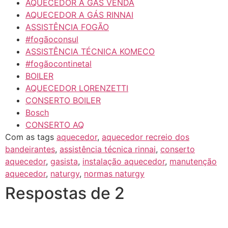
AQUECEDOR A GÁS VENDA
AQUECEDOR A GÁS RINNAI
ASSISTÊNCIA FOGÃO
#fogãoconsul
ASSISTÊNCIA TÉCNICA KOMECO
#fogãocontinetal
BOILER
AQUECEDOR LORENZETTI
CONSERTO BOILER
Bosch
CONSERTO AQ
Com as tags
aquecedor
,
aquecedor recreio dos
bandeirantes
,
assistência técnica rinnai
,
conserto
aquecedor
,
gasista
,
instalação aquecedor
,
manutenção
aquecedor
,
naturgy
,
normas naturgy
Respostas de 2