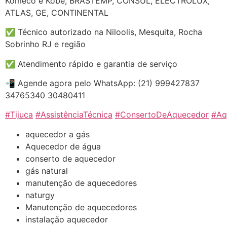
Komeco e Kobe, BRASTEMP, CONSUL, ELECTROLUX,
ATLAS, GE, CONTINENTAL
✅ Técnico autorizado na Niloolis, Mesquita, Rocha
Sobrinho RJ e região
✅ Atendimento rápido e garantia de serviço
📲 Agende agora pelo WhatsApp: (21) 999427837
34765340 30480411
#Tijuca
#AssistênciaTécnica
#ConsertoDeAquecedor
#Aq
aquecedor a gás
Aquecedor de água
conserto de aquecedor
gás natural
manutenção de aquecedores
naturgy
Manutenção de aquecedores
instalação aquecedor