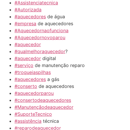
#Assistenciatecnica
#Autorizada
#aquecedores
de água
#empresa
de aquecedores
#Aquecedornaofunciona
#Aquecedornovoparou
#aquecedor
#qualmelhoraquecedor
?
#aquecedor
digital
#serviço
de manutenção reparo
#troqueiaspilhas
#aquecedores
a gás
#conserto
de aquecedores
#aquecedorparou
#consertodeaquecedores
#Manutençãodeaquecedor
#SuporteTecnico
#assistência
técnica
#reparodeaquecedor