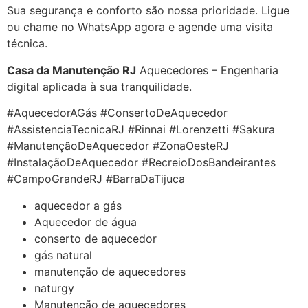
Sua segurança e conforto são nossa prioridade. Ligue
ou chame no WhatsApp agora e agende uma visita
técnica.
Casa da Manutenção RJ
Aquecedores – Engenharia
digital aplicada à sua tranquilidade.
#AquecedorAGás #ConsertoDeAquecedor
#AssistenciaTecnicaRJ #Rinnai #Lorenzetti #Sakura
#ManutençãoDeAquecedor #ZonaOesteRJ
#InstalaçãoDeAquecedor #RecreioDosBandeirantes
#CampoGrandeRJ #BarraDaTijuca
aquecedor a gás
Aquecedor de água
conserto de aquecedor
gás natural
manutenção de aquecedores
naturgy
Manutenção de aquecedores