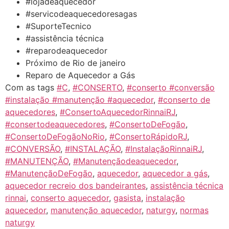
#lojadeaquecedor
#servicodeaquecedoresagas
#SuporteTecnico
#assistência técnica
#reparodeaquecedor
Próximo de Rio de janeiro
Reparo de Aquecedor a Gás
Com as tags
#C
,
#CONSERTO
,
#conserto #conversão
#instalação #manutenção #aquecedor
,
#conserto de
aquecedores
,
#ConsertoAquecedorRinnaiRJ
,
#consertodeaquecedores
,
#ConsertoDeFogão
,
#ConsertoDeFogãoNoRio
,
#ConsertoRápidoRJ
,
#CONVERSÃO
,
#INSTALAÇÃO
,
#InstalaçãoRinnaiRJ
,
#MANUTENÇÃO
,
#Manutençãodeaquecedor
,
#ManutençãoDeFogão
,
aquecedor
,
aquecedor a gás
,
aquecedor recreio dos bandeirantes
,
assistência técnica
rinnai
,
conserto aquecedor
,
gasista
,
instalação
aquecedor
,
manutenção aquecedor
,
naturgy
,
normas
naturgy