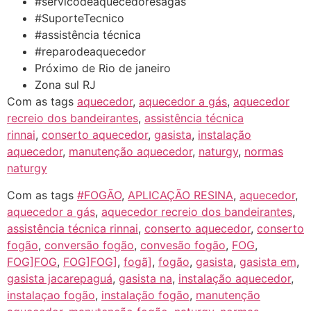
#servicodeaquecedoresagas
#SuporteTecnico
#assistência técnica
#reparodeaquecedor
Próximo de Rio de janeiro
Zona sul RJ
Com as tags
aquecedor
,
aquecedor a gás
,
aquecedor
recreio dos bandeirantes
,
assistência técnica
rinnai
,
conserto aquecedor
,
gasista
,
instalação
aquecedor
,
manutenção aquecedor
,
naturgy
,
normas
naturgy
Com as tags
#FOGÃO
,
APLICAÇÃO RESINA
,
aquecedor
,
aquecedor a gás
,
aquecedor recreio dos bandeirantes
,
assistência técnica rinnai
,
conserto aquecedor
,
conserto
fogão
,
conversão fogão
,
convesão fogão
,
FOG
,
FOG]FOG
,
FOG]FOG]
,
fogã]
,
fogão
,
gasista
,
gasista em
,
gasista jacarepaguá
,
gasista na
,
instalação aquecedor
,
instalaçao fogão
,
instalação fogão
,
manutenção