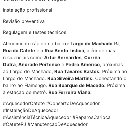
Instalação profissional
Revisão preventiva
Regulagem e testes técnicos
Atendimento rápido no bairro:
Largo do Machado
RJ,
Rua do Catete
e a
Rua Bento Lisboa
, além de ruas
residenciais como
Artur Bernardes
,
Corrêa
Dutra
,
Andrade Pertence
e
Pedro Américo
, próximas
ao Largo do Machado,
Rua Tavares Bastos:
Próxima ao
Largo do Machado.
Rua Silveira Martins:
Conectando o
bairro ao Flamengo.
Rua Buarque de Macedo:
Próxima
à estação de metrô.
Rua Ferreira Viana:
#AquecedorCatete #ConsertoDeAquecedor
#InstalaçãoDeAquecedor
#AssistênciaTécnicaAquecedor #ReparosCarioca
#CateteRJ #ManutençãoDeAquecedor