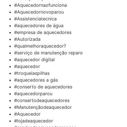
#Aquecedornaofunciona
#Aquecedornovoparou
#Assistenciatecnica
#aquecedores de água
#empresa de aquecedores
#Autorizada
#qualmelhoraquecedor?
#serviço de manutenção reparo
#aquecedor digital
#aquecedor
#troqueiaspilhas
#aquecedores a gás
#conserto de aquecedores
#aquecedorparou
#consertodeaquecedores
#Manutençãodeaquecedor
#Aquecedor
#lojadeaquecedor