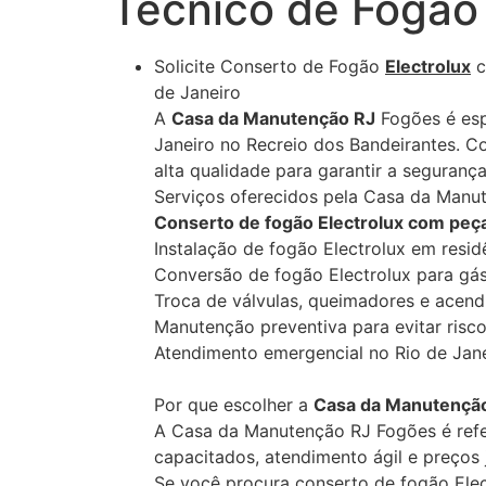
Tecnico de Fogão 
Solicite Conserto de Fogão
Electrolux
c
de Janeiro
A
Casa da Manutenção RJ
Fogões é esp
Janeiro no Recreio dos Bandeirantes. C
alta qualidade para garantir a seguran
Serviços oferecidos pela Casa da Manu
Conserto de fogão Electrolux com peça
Instalação de fogão Electrolux em resi
Conversão de fogão Electrolux para gás
Troca de válvulas, queimadores e acen
Manutenção preventiva para evitar risco
Atendimento emergencial no Rio de Jane
Por que escolher a
Casa da Manutençã
A Casa da Manutenção RJ Fogões é refer
capacitados, atendimento ágil e preços
Se você procura conserto de fogão Elec