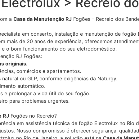
Electrolux > Recreio d
om a
Casa da Manutenção RJ
Fogões – Recreio dos Bande
ecialista em conserto, instalação e manutenção de fogão 
om mais de 20 anos de experiência, oferecemos atendiment
ça e o bom funcionamento do seu eletrodoméstico.
tenção RJ Fogões:
s originais.
dências, comércios e apartamentos.
 natural ou GLP, conforme exigências da Naturgy.
dimento automático.
s e prolongar a vida útil do seu fogão.
iro para problemas urgentes.
o RJ
Fogões no Recreio?
ência em assistência técnica de fogão Electrolux no Rio d
 justos. Nosso compromisso é oferecer segurança, qualidad
trolux no Rio de Janeiro, a solução está na
Casa da Manu