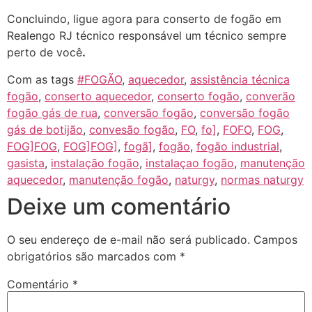
Concluindo, ligue agora para conserto de fogão em
Realengo RJ técnico responsável um técnico sempre
perto de você
.
Com as tags
#FOGÃO
,
aquecedor
,
assistência técnica
fogão
,
conserto aquecedor
,
conserto fogão
,
converão
fogão gás de rua
,
conversão fogão
,
conversão fogão
gás de botijão
,
convesão fogão
,
FO
,
fo]
,
FOFO
,
FOG
,
FOG]FOG
,
FOG]FOG]
,
fogã]
,
fogão
,
fogão industrial
,
gasista
,
instalação fogão
,
instalaçao fogão
,
manutenção
aquecedor
,
manutenção fogão
,
naturgy
,
normas naturgy
Deixe um comentário
O seu endereço de e-mail não será publicado.
Campos
obrigatórios são marcados com
*
Comentário
*