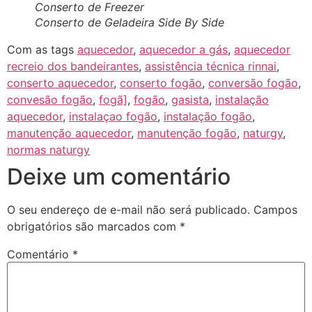
Conserto de Freezer
Conserto de Geladeira Side By Side
Com as tags
aquecedor
,
aquecedor a gás
,
aquecedor
recreio dos bandeirantes
,
assistência técnica rinnai
,
conserto aquecedor
,
conserto fogão
,
conversão fogão
,
convesão fogão
,
fogã]
,
fogão
,
gasista
,
instalação
aquecedor
,
instalaçao fogão
,
instalação fogão
,
manutenção aquecedor
,
manutenção fogão
,
naturgy
,
normas naturgy
Deixe um comentário
O seu endereço de e-mail não será publicado.
Campos
obrigatórios são marcados com
*
Comentário
*