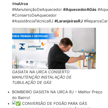
#
naUrca
#ManutençãoDeAquecedor
#AquecedorAGás
#Aque
#ConsertoDeAquecedor
#AssistênciaTécnicaRJ
#LaranjeirasRJ
#ReparosCar
GASIATA NA URCA CONSERTO
MANUTENÇÃO INSTALAÇÃO DE
TUBULAÇÃO DE GÁS
BOMBEIRO GASISTA NA URCA RJ – Melhor Preço
do Bairro!
CONVERSÃO DE FOGÃO PARA GÁS