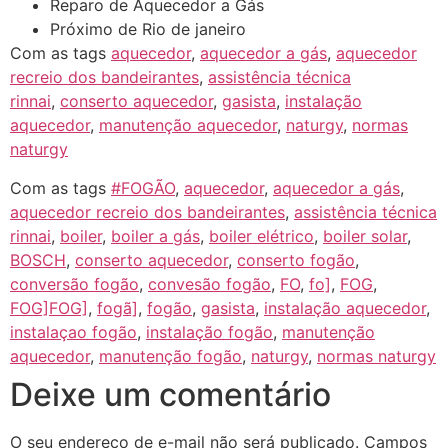
Reparo de Aquecedor a Gás
Próximo de Rio de janeiro
Com as tags
aquecedor
,
aquecedor a gás
,
aquecedor
recreio dos bandeirantes
,
assistência técnica
rinnai
,
conserto aquecedor
,
gasista
,
instalação
aquecedor
,
manutenção aquecedor
,
naturgy
,
normas
naturgy
Com as tags
#FOGÃO
,
aquecedor
,
aquecedor a gás
,
aquecedor recreio dos bandeirantes
,
assistência técnica
rinnai
,
boiler
,
boiler a gás
,
boiler elétrico
,
boiler solar
,
BOSCH
,
conserto aquecedor
,
conserto fogão
,
conversão fogão
,
convesão fogão
,
FO
,
fo]
,
FOG
,
FOG]FOG]
,
fogã]
,
fogão
,
gasista
,
instalação aquecedor
,
instalaçao fogão
,
instalação fogão
,
manutenção
aquecedor
,
manutenção fogão
,
naturgy
,
normas naturgy
Deixe um comentário
O seu endereço de e-mail não será publicado.
Campos