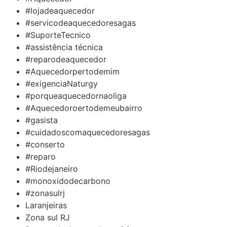
#lojadeaquecedor
#servicodeaquecedoresagas
#SuporteTecnico
#assistência técnica
#reparodeaquecedor
#Aquecedorpertodemim
#exigenciaNaturgy
#porqueaquecedornaoliga
#Aquecedoroertodemeubairro
#gasista
#cuidadoscomaquecedoresagas
#conserto
#reparo
#Riodejaneiro
#monoxidodecarbono
#zonasulrj
Laranjeiras
Zona sul RJ