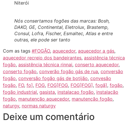
Niterói
Nós consertamos fogões das marcas: Bosh,
DAKO, GE, Continental, Eletrolux, Brastemp,
Consul, Lofra, Fischer, Esmaltec, Atlas e entre
outras, ele pode ser tanto
Com as tags
#FOGÃO
,
aquecedor
,
aquecedor a gás
,
aquecedor recreio dos bandeirantes
,
assistência técnica
fogão
,
assistência técnica rinnai
,
conserto aquecedor
,
conserto fogão
,
converão fogão gás de rua
,
conversão
fogão
,
conversão fogão gás de botijão
,
convesão
fogão
,
FO
,
fo]
,
FOG
,
FOG]FOG
,
FOG]FOG]
,
fogã]
,
fogão
,
fogão industrial
,
gasista
,
instalaçao fogão
,
instalação
fogão
,
manutenção aquecedor
,
manutenção fogão
,
naturgy
,
normas naturgy
Deixe um comentário