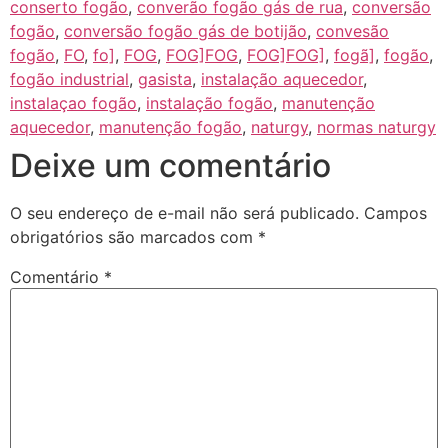
conserto fogão
,
converão fogão gás de rua
,
conversão
fogão
,
conversão fogão gás de botijão
,
convesão
fogão
,
FO
,
fo]
,
FOG
,
FOG]FOG
,
FOG]FOG]
,
fogã]
,
fogão
,
fogão industrial
,
gasista
,
instalação aquecedor
,
instalaçao fogão
,
instalação fogão
,
manutenção
aquecedor
,
manutenção fogão
,
naturgy
,
normas naturgy
Deixe um comentário
O seu endereço de e-mail não será publicado.
Campos
obrigatórios são marcados com
*
Comentário
*