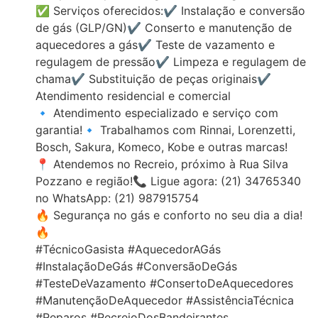
✅ Serviços oferecidos:✔️ Instalação e conversão
de gás (GLP/GN)✔️ Conserto e manutenção de
aquecedores a gás✔️ Teste de vazamento e
regulagem de pressão✔️ Limpeza e regulagem de
chama✔️ Substituição de peças originais✔️
Atendimento residencial e comercial
🔹 Atendimento especializado e serviço com
garantia!🔹 Trabalhamos com Rinnai, Lorenzetti,
Bosch, Sakura, Komeco, Kobe e outras marcas!
📍 Atendemos no Recreio, próximo à Rua Silva
Pozzano e região!📞 Ligue agora: (21) 34765340
no WhatsApp: (21) 987915754
🔥 Segurança no gás e conforto no seu dia a dia!
🔥
#TécnicoGasista #AquecedorAGás
#InstalaçãoDeGás #ConversãoDeGás
#TesteDeVazamento #ConsertoDeAquecedores
#ManutençãoDeAquecedor #AssistênciaTécnica
#Reparos #RecreioDosBandeirantes