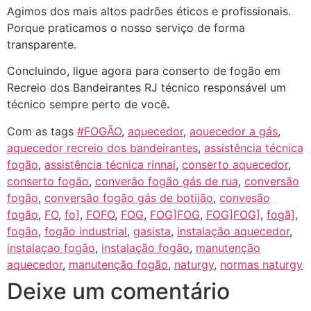
Agimos dos mais altos padrões éticos e profissionais.
Porque praticamos o nosso serviço de forma
transparente.
Concluindo, ligue agora para conserto de fogão em
Recreio dos Bandeirantes RJ técnico responsável um
técnico sempre perto de você
.
Com as tags
#FOGÃO
,
aquecedor
,
aquecedor a gás
,
aquecedor recreio dos bandeirantes
,
assistência técnica
fogão
,
assistência técnica rinnai
,
conserto aquecedor
,
conserto fogão
,
converão fogão gás de rua
,
conversão
fogão
,
conversão fogão gás de botijão
,
convesão
fogão
,
FO
,
fo]
,
FOFO
,
FOG
,
FOG]FOG
,
FOG]FOG]
,
fogã]
,
fogão
,
fogão industrial
,
gasista
,
instalação aquecedor
,
instalaçao fogão
,
instalação fogão
,
manutenção
aquecedor
,
manutenção fogão
,
naturgy
,
normas naturgy
Deixe um comentário