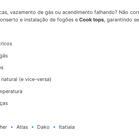
acas, vazamento de gás ou acendimento falhando? Não c
nserto e instalação de fogões e
Cook tops
, garantindo s
ricos
 gás
es
atural (e vice-versa)
mperatura
iças
er 🔹 Atlas 🔹 Dako 🔹 Itatiaia