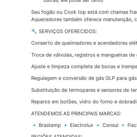
outras, ele pode ser tanto
Seu fogão ou Cook top está com chamas fr
Aquecedores também oferece manutenção, co
🔧 SERVIÇOS OFERECIDOS:
Conserto de queimadores e acendedores elét
Troca de válvulas, registros e mangueiras de
Ajuste e limpeza completa de bocas e tremp
Regulagem e conversão de gás GLP para gás n
Substituição de termopares e sensores de te
Reparos em botões, vidro do forno e dobrad
ATENDEMOS AS PRINCIPAIS MARCAS:
🔹 Brastemp 🔹 Electrolux 🔹 Consul 🔹 Fisch
REGIÕES ATENDIDAS: