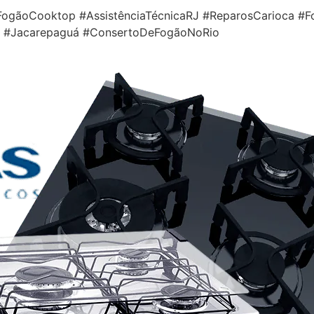
gãoCooktop #AssistênciaTécnicaRJ #ReparosCarioca #Fo
ca #Jacarepaguá #ConsertoDeFogãoNoRio