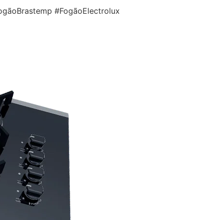
gãoBrastemp #FogãoElectrolux