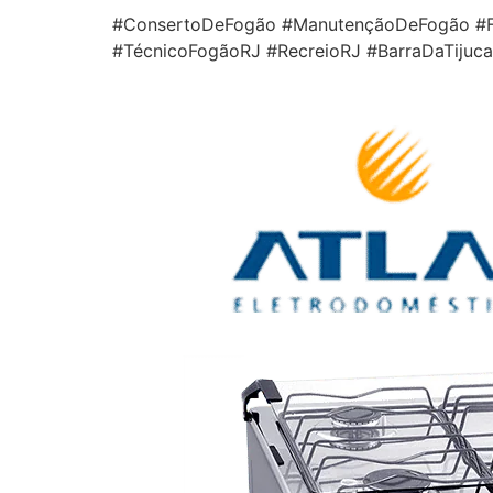
#ConsertoDeFogão #ManutençãoDeFogão #Fo
#TécnicoFogãoRJ #RecreioRJ #BarraDaTiju