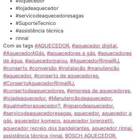
#Aquecedor
#lojadeaquecedor
#servicodeaquecedoresagas
#SuporteTecnico
#assistência técnica
rinnaI
Com as tags
#AQUECEDOR
,
#aquecedor digital
,
#AquecedorAGás
,
#aquecedores a gás
,
#aquecedores
de água
,
#aquecedorparou
,
#AquecedorRinnaiRJ
,
#conserto #conversão #instalação #manutenção
#aquecedor
,
#conserto de aquecedores
,
#ConsertoAquecedorRinnaiRJ
,
#consertodeaquecedores
,
#empresa de aquecedores
,
#lojadeaquecedor
,
#Manutençãodeaquecedor
,
#qualmelhoraquecedor?
,
#reparodeaquecedor
,
#servicodeaquecedoresagas
,
aquecedor
,
aquecedor a
gás
,
aquecedor komeco
,
aquecedor lorenzetti
,
aquecedor recreio dos bandeirantes
,
aquecedor rinnai
,
assistência técnica rinnai
,
BOSCH AQUECEDOR
,