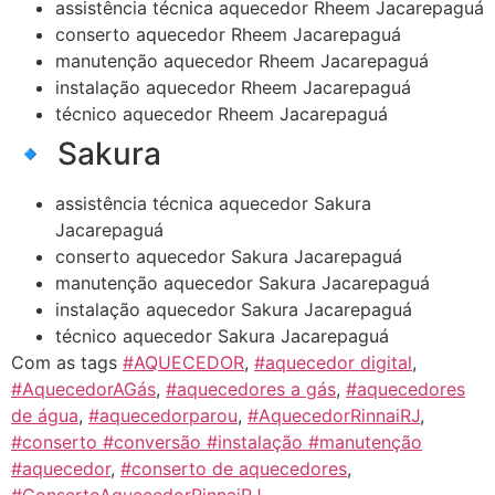
assistência técnica aquecedor Rheem Jacarepaguá
conserto aquecedor Rheem Jacarepaguá
manutenção aquecedor Rheem Jacarepaguá
instalação aquecedor Rheem Jacarepaguá
técnico aquecedor Rheem Jacarepaguá
🔹 Sakura
assistência técnica aquecedor Sakura
Jacarepaguá
conserto aquecedor Sakura Jacarepaguá
manutenção aquecedor Sakura Jacarepaguá
instalação aquecedor Sakura Jacarepaguá
técnico aquecedor Sakura Jacarepaguá
Com as tags
#AQUECEDOR
,
#aquecedor digital
,
#AquecedorAGás
,
#aquecedores a gás
,
#aquecedores
de água
,
#aquecedorparou
,
#AquecedorRinnaiRJ
,
#conserto #conversão #instalação #manutenção
#aquecedor
,
#conserto de aquecedores
,
#ConsertoAquecedorRinnaiRJ
,