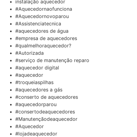
instalação aquecedor
#Aquecedornaofunciona
#Aquecedornovoparou
#Assistenciatecnica
#aquecedores de água
#empresa de aquecedores
#qualmelhoraquecedor?
#Autorizada
#serviço de manutenção reparo
#aquecedor digital
#aquecedor
#troqueiaspilhas
#aquecedores a gás
#conserto de aquecedores
#aquecedorparou
#consertodeaquecedores
#Manutençãodeaquecedor
#Aquecedor
#lojadeaquecedor