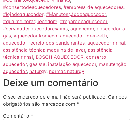
#consertodeaquecedores
,
#empresa de aquecedores
,
#lojadeaquecedor
,
#Manutençãodeaquecedor
,
#qualmelhoraquecedor?
,
#reparodeaquecedor
,
#servicodeaquecedoresagas
,
aquecedor
,
aquecedor a
gás
,
aquecedor komeco
,
aquecedor lorenzetti
,
aquecedor recreio dos bandeirantes
,
aquecedor rinnai
,
assistência técnica maquina de lavar
,
assistência
técnica rinnai
,
BOSCH AQUECEDOR
,
conserto
aquecedor
,
gasista
,
instalação aquecedor
,
manutenção
aquecedor
,
naturgy
,
normas naturgy
Deixe um comentário
O seu endereço de e-mail não será publicado.
Campos
obrigatórios são marcados com
*
Comentário
*